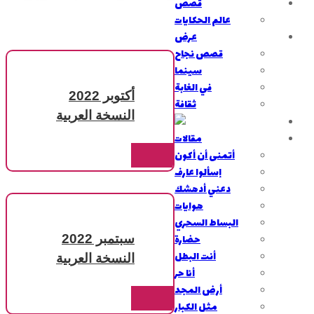
قصص
عالم الحكايات
عرض
قصص نجاح
سينما
في الغابة
أكتوبر 2022
ثقافة
النسخة العربية
مقالات
أتمنى أن أكون
إسألوا عارف
دعني أدهشك
هوايات
البساط السحري
حضارة
سبتمبر 2022
أنت البطل
النسخة العربية
أنا حر
أرض المجد
مثل الكبار