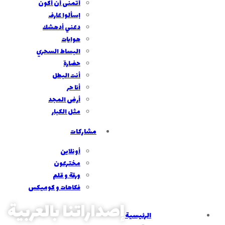
أتمنى أن أكون
إسألوا عارف
دعني أدهشك
هوايات
البساط السحري
حضارة
أنت البطل
أنا حر
أرض المجد
مثل الكبار
مشاركات
أونلاين
مخترعون
ورقة و قلم
فكاهات و كوميكس
إصداراتنا بالعربية
الرئيسية