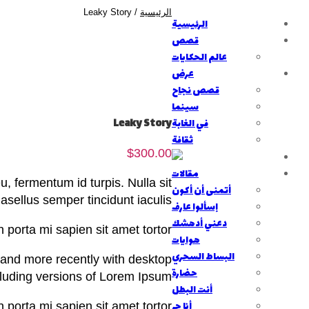
الرئيسية
/ Leaky Story
الرئيسية
قصص
عالم الحكايات
عرض
قصص نجاح
سينما
Leaky Story
في الغابة
ثقافة
$
300.00
مقالات
, fermentum id turpis. Nulla sit
أتمنى أن أكون
asellus semper tincidunt iaculis.
إسألوا عارف
دعني أدهشك
n porta mi sapien sit amet tortor.
هوايات
البساط السحري
 and more recently with desktop
حضارة
cluding versions of Lorem Ipsum
أنت البطل
أنا حر
n porta mi sapien sit amet tortor.