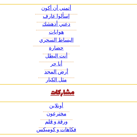
أتمنى أن أكون
إسألوا عارف
دعني أدهشك
هوايات
البساط السحري
حضارة
أنت البطل
أنا حر
أرض المجد
مثل الكبار
مشاركات
أونلاين
مخترعون
ورقة و قلم
فكاهات و كوميكس