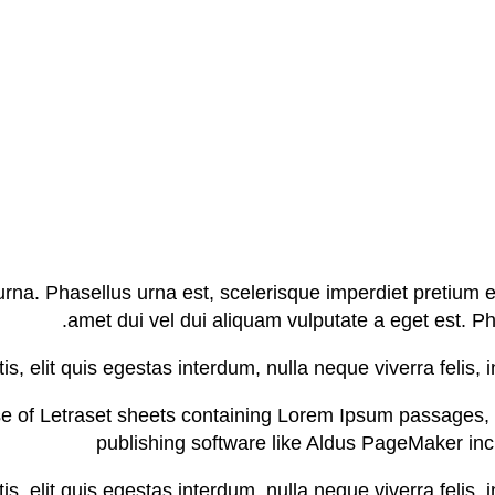
urna. Phasellus urna est, scelerisque imperdiet pretium eu
amet dui vel dui aliquam vulputate a eget est. Ph
is, elit quis egestas interdum, nulla neque viverra felis, i
ase of Letraset sheets containing Lorem Ipsum passages,
publishing software like Aldus PageMaker in
is, elit quis egestas interdum, nulla neque viverra felis, i