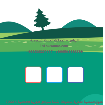
الرياض – المملكة العربية السعودية
info@sauud.com
+966538227277 | +966508998599
حقوق الملكية الفكرية محفوظة | شركة سواحل الجزيرة الإعلامية © 2022